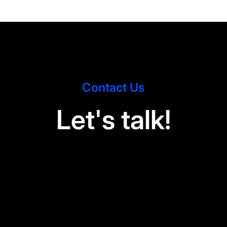
Contact Us
L
e
s
a
k
t
'
t
l
!